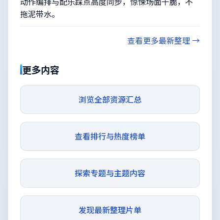
动作编排与配乐踩点高度同步，惊悚场面干脆，不
拖泥带水。
查看更多最新整理 →
更多内容
浏览全部资源汇总
查看排行与热度榜单
探索专题与主题内容
发现最新整理片单