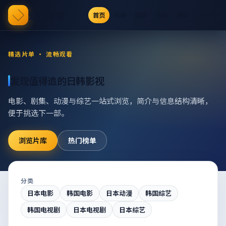
爱情影视
首页
片库
榜单
合集
更新
精选片单 · 流畅观看
发现值得追的日韩影视
电影、剧集、动漫与综艺一站式浏览，简介与信息结构清晰，
便于挑选下一部。
浏览片库
热门榜单
分类
日本电影
韩国电影
日本动漫
韩国综艺
韩国电视剧
日本电视剧
日本综艺