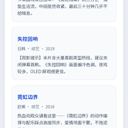
垫生活流，中段陡然收紧，最后三十分钟几乎不
给喘息。
失控回响
日韩 · 综艺 · 2019
【观影提示】本片含大量喜剧类型桥段，建议关
闭弹幕首刷。《失控回响》画面偏冷色调，夜戏
较多，OLED 屏观感更佳。
霓虹边界
欧美 · 综艺 · 2016
热血向观众请看这里——《霓虹边界》的动作编
排与配乐踩点高度同步，爱情场面干脆，不拖泥