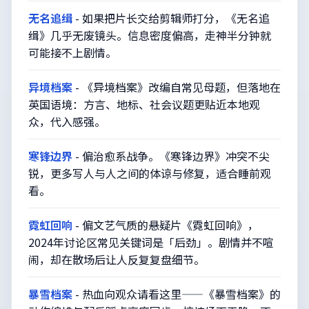
无名追缉
-
如果把片长交给剪辑师打分，《无名追
缉》几乎无废镜头。信息密度偏高，走神半分钟就
可能接不上剧情。
异境档案
-
《异境档案》改编自常见母题，但落地在
英国语境：方言、地标、社会议题更贴近本地观
众，代入感强。
寒锋边界
-
偏治愈系战争。《寒锋边界》冲突不尖
锐，更多写人与人之间的体谅与修复，适合睡前观
看。
霓虹回响
-
偏文艺气质的悬疑片《霓虹回响》，
2024年讨论区常见关键词是「后劲」。剧情并不喧
闹，却在散场后让人反复复盘细节。
暴雪档案
-
热血向观众请看这里——《暴雪档案》的